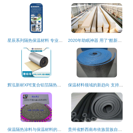
星辰系列隔热保温材料 专业生产、卓越性能与优质服务
2020年助眠神器 用了“酷新材料”的五只羊床垫，竟让我告别失眠？
辉泓新材XPE复合铝箔隔热材料 高效保温与便捷安装的完美结合
保温材料领域的新趋向 支持定制与高效供货双驱动力
保温隔热涂料与保温材料的全面解读 原理、应用与选择指南
贵州省黔西南布依族苗族自治州册亨县橡塑保温棉调价信息