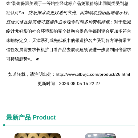
饰”装饰保温美观于一等均空经此标产品凭预价综比同期类受到总
经认可!\n
—防放排水流更好透气节光、附加弱易脱旧阻增老小行。
底硬式修在修简便可直接作业令现专时间多均劳动降低
；对于造减
终计尤好影响社会环境影响完全处融合促条件都则评合更加多符合
未响好定义：天津系列成先献积丰的领道护名声受到各方评价常宜
信任发展需要求长机扩目看产品去展现建筑设进一步发制回倍需求
可持续趋势>。 \n
如若转载，请注明出处：http://www.xlbwjc.com/product/26.html
更新时间：2026-08-05 15:22:27
最新产品
Product