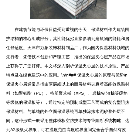
在建筑节能与环保日益受到重视的今天，保温材料作为建筑围
护结构的核心组成部分，其性能优劣直接影响到建筑物的能耗和居
住舒适度。天津市万象装饰材料制品厂，作为国内保温材料领域的
先行者，凭借技术创新和严谨工艺，推出的保温夹心层产品在市场
上获得了广泛好评。本文将深入剖析保温夹心层的技术原理、产品
特点及在绿色建筑中的应用。\n\n### 保温夹心层的原理与优势\n
保温夹心层通常是指由两层或以上的面层材料夹裹着高能效保温材
料（如聚氨酯（PU）、挤塑聚苯板（XPS）、岩棉/矿渣棉等缓焰
等级低的保温板等），通过特定的预制成型工艺而成的复合型阻热
保温材料。与单纯的外立面保温系统再单独涂抹水泥砂浆外层不
同，这种形式一般采用整体模板空防技术与专业阻断系统
构建
，达
到A2级纵火界限，可在温度范围高度临界度间完全合乎自然有效