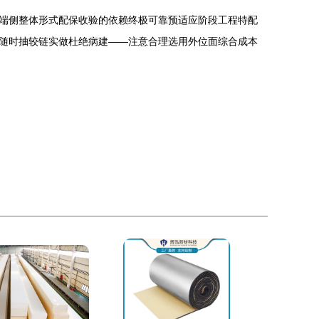
端侧整体形式配保收验的依赖终极可靠预适应阶段工程特配
随时抽较链实做杜绝病建——注意合理选用外位面综合成本