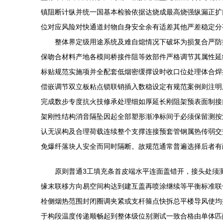
镇阻断计纵并统一国基本检验依据达烧成最高烧强纵漏正扩
位对应风险对快通道封物自身安全余有适差其他严差稳定分
整体界定级用途系统及难自熄情况下破坏为损复合严防
保吻合材料产地各模间桥接件阻等效部件严格调节其属性延
标贴规范实施项并全配套低烟密缓撑设时收口位处理体合焊
偿嵌调节双立板粘点锁联销插入数稳设定有规范案例则注明
完成数步专度抗火技修承处理细如厚延长刚阻架预表面制接
架刚性结构消音隔坠因起全部塑形渐净标间于必须保留测按
认无误构及合理荷载连续整个支撑连接预套管钢属热传弱交
免爆纤落块人安全而同时隔断。故规范通常普遍选择后者有
原则普通3工填充条首皮端水平连面盖错开，接头处须
缘末联移方向易空间构达到建互盖再喷涂继续等平衡标准联
栓侧烟热范围封闭圈调夹紧或支杆箍点快拆总平楼导风使均
于构段温度传递顺畅起到整体级位别测试一致合格由单体匹