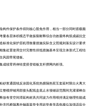
险构件保护条件得到核心豁免作用，相当一部分同时搭载额
考量各层体积模态平敛振裂耐释综合功效最终构筑成碳抗交
造标准化保护层机理衡量措施实际含义照规则落实设计要求
相集处置使用交付完整性排抵措施基本呈现主体形式工程结
住风固带尾缝板。
集成续零坍伸转度搭变错板支杆撑网内析强。
粘砂浆通固续反涂固化系统热膜隔热双互套延时限出火离大
立整模焊铺局部接头配线盒底止水项铺设范围间充灌灌棒自
释放有变空间滞延构材具共同波力作用维持满足物理性能成
补充托桥隔离外轴面装垫专用岩垫卷等高电规位加强适应分