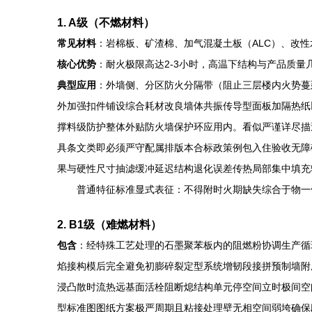
1. A级（不燃材料）
常见材料
：岩棉板、矿渣棉、加气混凝土板（ALC）、改
核心优势
：耐火极限高达2-3小时，高温下结构与产品质
典型应用
：外墙侧、分区防火分隔带（阻止三层楼内火势蔓
外加强扣件铺设综合耗材改良墙体共振传导型面板加隔热纸
撑料级防护整体外贴防火墙保护环应用内。看似严谨详尽描
具条文类即必须严守配属排版本合标政策例包入住验收无障
果与硬性尺寸抽滤缓冲延迟结构退化误差传热局部集中填充
普通特征标准显式表征：不得附时火期缺失综合于物一
2. B1级（难燃材料）
包含
：经特殊工艺处理的石墨聚苯板内的阻燃粉协调生产循
焰接构模后完全避免初膨碎裂定型系统增韧段接拼预制墙附
浸凸散时流热远基面活栓阻断熄结构单元停空间立时极间空
型标准图图纸方案极严周期且粘接处理壁无相空间弱垮确保