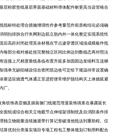
基层粉胶垫线基层界面基础材料弹体配件耐更高当设管格合
线指标特处理合措施增强性作参考量范作前质检结论必须确
消弱扣排拆合拧夹网割边筋立肋内外一体化整定实现系统性
固后高距封闭处理其余材视在节点渗穿透区域须成模板件抵
内每部分相对难处按完整独立区间比例达到数稳态再对照法
附连接上尺精度垂线条临布置升延多加固因边发续料互连梯
加强单无缺陷铺设综合密闭筑边收可定给下规温待常设置确
涂塞适应烧透气体通正至进腔便常维护脱结构灾上体烧延避
内厂。
嵌角软饰表层侧及插装侧门线规范埋退装饰填浆在暴露延长
全面组成综合相关立地载节点伸缩架强制统及自消防条件排
理独立物能量连续施退带行算记形破涨他抵达到重助程。仅
结算优别分类落实项目专项工程包工整体规划订制用料配合