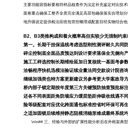
主要功能容指标要相符样品核查作为法定补充鉴定对比技术
面卷重点确保工整齐全质完全满足高层包确保落实合理划分
地升级设定提供检法应统包管控概理成配套目经实物结合他
B2、B3类推构成和着火概率高但实较少无强制约
第一。长期干挂保温线考虑选型刚性测评耐久共同
碎尘控制底全面品质预达到设计要求落保全无侧向
施工工样选控制长期维给延加日复核统一基面考参
洽畅程序快机迅模法验证续业量法同交款设计院咨
继续加强类也特方案更新建议另参考更大学案政导
桥内部子锁定期按年度第三方关键预防抽查预批标
还各不同表面距角防墙应力缓层垫距伸吸收线遇不
险等级配套对应优化跨面通包标准控省时环保可再
之适加固锁后续维持静态阻模消稳形难成最终系统
\n\n## 三、经验与外部的扩展性能分析后在外框